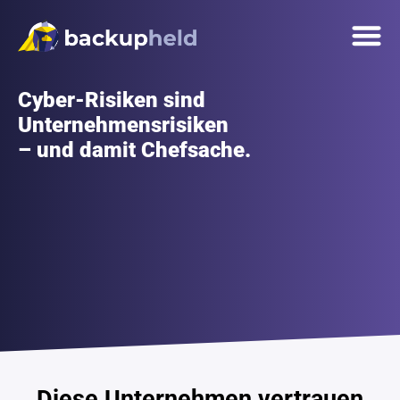
springen
Unsere 
Onlinetermin
Cyber-Risiken sind
Unternehmensrisiken
– und damit Chefsache.
Diese Unternehmen vertrauen