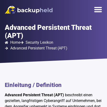
springen
Unsere 
Onlinetermin
Advanced Persistent Threat
(APT)
Home
Security Lexikon
Advanced Persistent Threat (APT)
Einleitung / Definition
Advanced Persistent Threat (APT)
beschreibt einen
gezielten, langfristigen Cyberangriff auf Unternehmen, bei
dem Angreifer unbemerkt in Systeme eindringen und dort